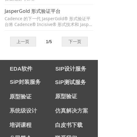
可控性和协调您的功能验证环境中受益。借助
自动化多用户规划和管理解决方案，您可以在I
JasperGold 形式验证平台
ncisive模拟器、JasperGold® 形式验证引擎或
Cadence 的下一代 JasperGold® 形式验证平
PalladiumZ1® 硬件验证引擎上执行流片前的
台将 Cadence® Incisive® 形式技术和 Jasper
验证方案。
Gold 技术集成到单个平台中，与以前的解决方
案相比，可提高3倍的生产力提升和6倍的性能
提升。该平台是 Cadence 系统开发套件的一部
上一页
1
/
5
下一页
分。
EDA软件
SIP设计服务
SiP封装服务
SiP测试服务
原型验证
原型验证
系统级设计
仿真解决方案
培训课程
白皮书下载