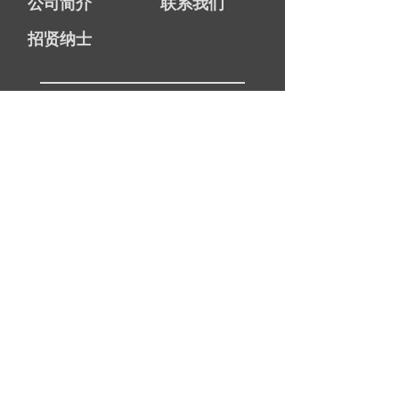
公司简介
联系我们
招贤纳士
图元TOPBRAIN
总机：021-6630 6500
热线：
186-0211-4017
邮箱：
info@
ty-software.cn
网址：www.ty-software.cn
地址：上海市静安区江场西路299号4号楼7层
版权所有：上海图元软件技术有限公司
沪ICP
备：14021750号
-2
沪ICP 备：14021750号-2