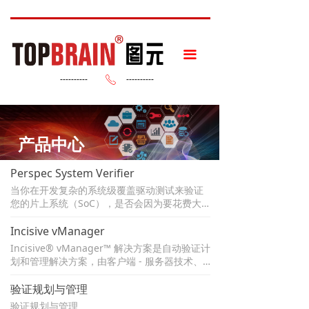
끀
----------
----------
ꂅ
产品中心
Perspec System Verifier
当你在开发复杂的系统级覆盖驱动测试来验证
您的片上系统（SoC），是否会因为要花费大
量的人工和时间而感到沮丧？ Cadence® Pers
pec™系统验证程序能自动完成整个过程，将复
Incisive vManager
杂的用例场景开发从几周缩短到几天。与手动
Incisive® vManager™ 解决方案是自动验证计
测试开发相比，您将能够使用此平台生成10倍
划和管理解决方案，由客户端 - 服务器技术、
以上的测试。此外，借助其集成调试功能，您
商业SQL数据库和行业标准企业API提供支持。
将能够重现、查找和修复复杂的SoC级错误，
使用Incisive vManager解决方案，您可以提
验证规划与管理
以提高SoC的整体质量。
高设计质量，同时从提高生产力、可预测性、
验证规划与管理