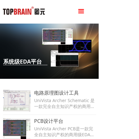
끀
系统级EDA平台
电路原理图设计工具
UniVista Archer Schematic 是
一款完全自主知识产权的商用级
EDA产品，具有优秀的开发性、
易用性、灵活性、可扩展性、组
PCB设计平台
件化集成等特点。
UniVista Archer PCB是一款完
全自主知识产权的商用级EDA产