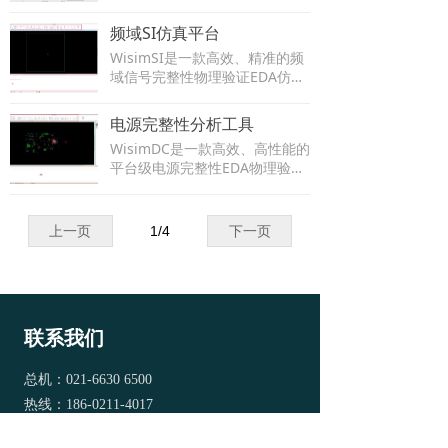
品，具有优秀的稳定性、易用
性、灵活性、可扩展性等特点。
频域SI仿真平台
WisimSI是一款高效、精准的频
域信号完整性物理验证EDA仿真
工具。
电源完整性分析工具
WisimDC是一款高效、高性能的
平台级电源完整性EDA物理验证
仿真工具。可快速诊断IC封装和
系统级板图内的设计缺陷和电源
管理风险，通过定位板图中
上一页
1
/
4
下一页
的“热点”，自动优化VRM感应线
位置，使系统PDN达到最优设
计。
联系我们
总机：021-6630 6500
热线：186-0211-4017
邮箱：info@ty-software.cn