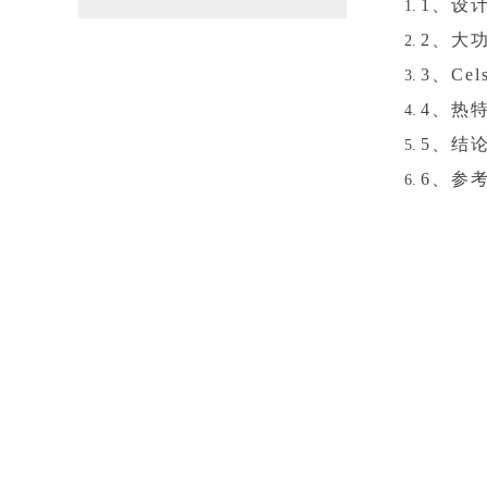
1、设
2、大
3、Cel
4、热
5、结
6、参