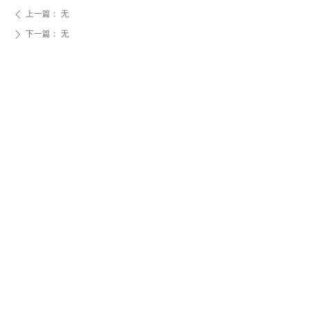
上一篇：
无
ꄴ
下一篇：
无
ꄲ
EDA软件
SIP设计服务
SiP封装服务
SiP测试服务
原型验证
原型验证
系统级设计
仿真解决方案
培训课程
白皮书下载
公司简介
联系我们
招贤纳士