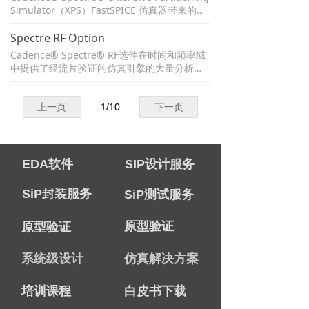
设计意图，并提供Specter Circuit Simulator
Simulator（XPS）FastSPICE 仿真器带来的高
的晶体管级分析功能。
性能和大容量，可对大型、内存密集型和混合
信号设计提供快速、准确的仿真。该仿真解决
Spectre RF Option
方案集成在 Cadence Specter Circuit Simulat
Cadence® Spectre® RF选件在时间和频率域
or 基础架构中，因此您可以使用相同的模型、
中提供了经流片验证的仿真引擎的大量分析。
工艺设计套件（PDK）和方法来验证您的设
带自动设置的引擎的选择使您能够灵活地处理
计。
线性和非线性RF电路的验证。宽广的分析范围
能够验证广泛的RF-IC类型，包括混频器，收发
上一页
1
/
10
下一页
器，功率放大器，分频器，开关电容，滤波器
和锁相环（PLL）。
EDA软件
SIP设计服务
SiP封装服务
SiP测试服务
原型验证
原型验证
系统级设计
仿真解决方案
培训课程
白皮书下载