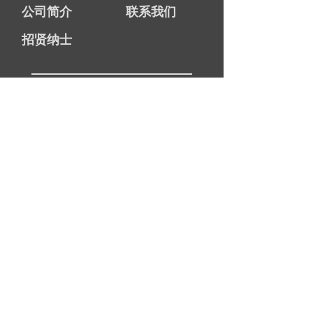
公司简介
联系我们
招贤纳士
图元TOPBRAIN
总机：021-6630 6500
热线：
186-0211-4017
邮箱：
info@
ty-software.cn
网址：www.ty-software.cn
地址：上海市静安区江场西路299号4号楼7层
版权所有：上海图元软件技术有限公司
沪ICP
备：14021750号
-2