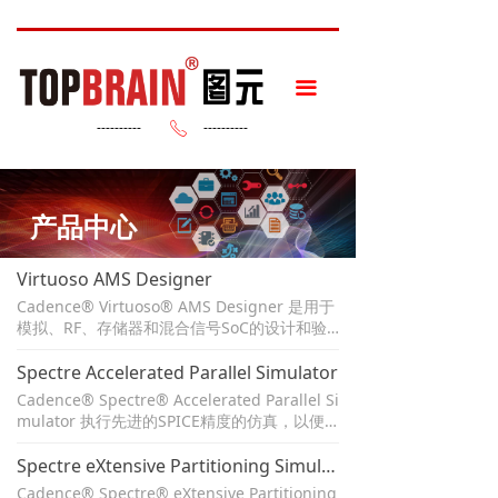
끀
----------
----------
ꂅ
产品中心
Virtuoso AMS Designer
Cadence® Virtuoso® AMS Designer 是用于
模拟、RF、存储器和混合信号SoC的设计和验
证的混合信号仿真和验证解决方案。它与Virtu
oso全定制环境集成，用于混合信号设计和验
Spectre Accelerated Parallel Simulator
证。它还与Cadence Incisive® 功能验证平台
Cadence® Spectre® Accelerated Parallel Si
集成，用于数字验证环境中的混合信号验证。
mulator 执行先进的SPICE精度的仿真，以便
更快地实现设计目标的收敛，同时提供可扩展
的性能和容量。它与Virtuoso定制设计平台紧
Spectre eXtensive Partitioning Simulator
密集成，允许工程师在同一环境中捕获和传递
Cadence® Spectre® eXtensive Partitioning