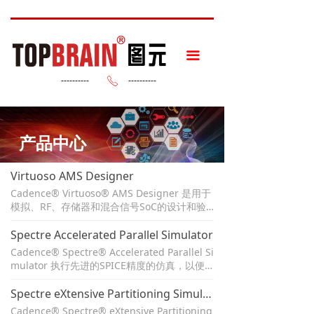
끀
----------
----------
ꂅ
产品中心
Virtuoso AMS Designer
Cadence® Virtuoso® AMS Designer 是用于
模拟、RF、存储器和混合信号SoC的设计和验
证的混合信号仿真和验证解决方案。它与Virtu
oso全定制环境集成，用于混合信号设计和验
Spectre Accelerated Parallel Simulator
证。它还与Cadence Incisive® 功能验证平台
Cadence® Spectre® Accelerated Parallel Si
集成，用于数字验证环境中的混合信号验证。
mulator 执行先进的SPICE精度的仿真，以便
更快地实现设计目标的收敛，同时提供可扩展
的性能和容量。它与Virtuoso定制设计平台紧
Spectre eXtensive Partitioning Simulator
密集成，允许工程师在同一环境中捕获和传递
Cadence® Spectre® eXtensive Partitioning