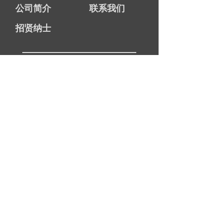
公司简介
联系我们
招贤纳士
图元TOPBRAIN
总机：021-6630 6500
热线：
186-0211-4017
邮箱：
info@
ty-software.cn
网址：www.ty-software.cn
地址：上海市静安区江场西路299号4号楼7层
版权所有：上海图元软件技术有限公司
沪ICP
备：14021750号
-2