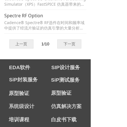
设计意图，并提供Specter Circuit Simulator
Simulator（XPS）FastSPICE 仿真器带来的高
的晶体管级分析功能。
性能和大容量，可对大型、内存密集型和混合
信号设计提供快速、准确的仿真。该仿真解决
Spectre RF Option
方案集成在 Cadence Specter Circuit Simulat
Cadence® Spectre® RF选件在时间和频率域
or 基础架构中，因此您可以使用相同的模型、
中提供了经流片验证的仿真引擎的大量分析。
工艺设计套件（PDK）和方法来验证您的设
带自动设置的引擎的选择使您能够灵活地处理
计。
线性和非线性RF电路的验证。宽广的分析范围
能够验证广泛的RF-IC类型，包括混频器，收发
上一页
1
/
10
下一页
器，功率放大器，分频器，开关电容，滤波器
和锁相环（PLL）。
EDA软件
SIP设计服务
SiP封装服务
SiP测试服务
原型验证
原型验证
系统级设计
仿真解决方案
培训课程
白皮书下载